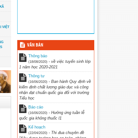
XÃ
 VIỆT
NG
VĂN BẢN
HS
Thông báo
-
về việc tuyển sinh lớp
(18/08/2020)
1 năm học 2020-2021
Thông tư
-
Ban hành Quy định về
(16/06/2020)
kiểm định chất lượng giáo dục và công
nhận đạt chuẩn quốc gia đối với trường
Tiểu học
Báo cáo
-
Hưởng ứng tuần lễ
(16/06/2020)
quốc gia không thuốc l1
Kế hoạch
-
Thi đua chuyên đề
(22/04/2020)