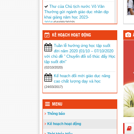
Thư của Chủ tịch nước Võ Văn
Thưởng gửi ngành giáo dục nhân dịp
khai giảng năm học 2023-
2024
(04/09/2023)
Phối hợp với ngành giáo dục trên địa
KẾ HOẠCH HOẠT ĐỘNG
bàn huyện Vĩnh Thuận trong công tác
thu hộ học phí
(30/08/2023)
Tuần lễ hưởng ứng học tập suốt
đời năm 2020 (01/10 – 07/10/2020
Vĩnh Thuận sẵn sàng cho năm học
với chủ đề ” Chuyển đổi số thúc đẩy Học
mới 2023-2024
(30/08/2023)
tập suốt đời”
(02/10/2020)
Tổng kết năm học 2022-2023 và triển
khai phương hướng, nhiệm vụ trọng
Kế hoạch đổi mới giáo dục nâng
tâm năm học 2023-2024
(30/08/2023)
cao chất lượng dạy và học
(24/03/2017)
Trao 20 suất quà cho học sinh có
hoàn cảnh khó khăn trước thềm năm
học mới
(25/08/2023)
MENU
Toà án nhân dân tỉnh Kiên Giang
Thông báo
tặng Quỹ khuyến học huyện Vĩnh
Thuận trước thềm năm học 2023-
Kế hoạch hoạt động
2024
(15/08/2023)