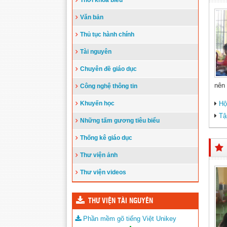
Thời khóa biểu
Đẩy nhanh tiến độ thi công “Công
trình xây nhà khuyến học năm 2023”
Văn bản
tặng học sinh nghèo vượt khó học giỏi
hiện chưa có nhà ở
(10/08/2023)
Thủ tục hành chính
Tài nguyên
Chuyên đề giáo dục
nên 
Công nghệ thông tin
Khuyến học
Hộ
Tậ
Những tấm gương tiêu biểu
Thống kê giáo dục
Thư viện ảnh
Thư viện videos
THƯ VIỆN TÀI NGUYÊN
Phần mềm gõ tiếng Việt Unikey