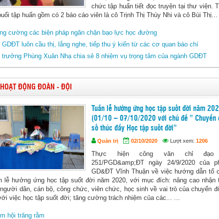
chức tập huấn tiết đọc truyện tại thư viện.
uổi tập huấn gồm có 2 báo cáo viên là cô Trịnh Thị Thùy Nhi và cô Bùi Thị... 
ng cường các biện pháp ngăn chặn bạo lực học đường
 GDĐT luôn cầu thị, lắng nghe, tiếp thu ý kiến từ các cơ quan báo chí
 trưởng Phùng Xuân Nhạ chia sẻ 8 nhiệm vụ trọng tâm của ngành GDĐT
HOẠT ĐỘNG ĐOÀN - ĐỘI
Tuần lễ hưởng ứng học tập suốt đời năm 20
(01/10 – 07/10/2020 với chủ đề ” Chuyển 
số thúc đẩy Học tập suốt đời”
Quản trị
02/10/2020
Lượt xem:
1206
Thực hiện công văn chỉ đạo
251/PGD&amp;ĐT ngày 24/9/2020 của p
GD&ĐT Vĩnh Thuận về việc hướng dẫn tổ 
n lễ hưởng ứng học tập suốt đời năm 2020, với mục đích: nâng cao nhận 
người dân, cán bộ, công chức, viên chức, học sinh về vai trò của chuyển đ
với việc học tập suốt đời; tăng cường trách nhiệm của các... ...
m hội trăng rằm