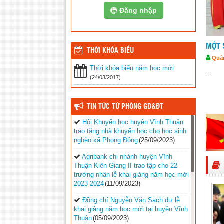
Đăng nhập
MỘT 
THỜI KHÓA BIỂU
Quản
Thời khóa biểu năm học mới
...
(24/03/2017)
TIN TỨC TỪ PHÒNG GD&ĐT
Hội Khuyến học huyện Vĩnh Thuận
trao tặng nhà khuyến học cho học sinh
nghèo xã Phong Đông
(25/09/2023)
Agribank chi nhánh huyện Vĩnh
Thuận Kiên Giang II trao tập cho 22
trường nhân lễ khai giảng năm học mới
2023-2024
(11/09/2023)
Đồng chí Nguyễn Văn Sạch dự lễ
khai giảng năm học mới tại huyện Vĩnh
Thuận
(05/09/2023)