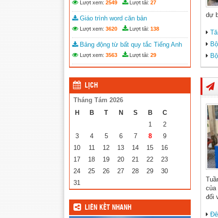
Lượt xem:
2549
Lượt tải:
27
dự b
Giáo trình word căn bản
Lượt xem:
3620
Lượt tải:
138
Tă
Bộ
Bảng động từ bất quy tắc Tiếng Anh
Lượt xem:
3563
Lượt tải:
29
Bộ
LỊCH
Tháng Tám 2026
H
B
T
N
S
B
C
1
2
3
4
5
6
7
8
9
10
11
12
13
14
15
16
17
18
19
20
21
22
23
24
25
26
27
28
29
30
Tuầ
31
của 
đối 
LIÊN KẾT NHANH
Đê