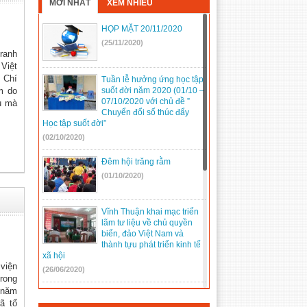
MỚI NHẤT
XEM NHIỀU
HỌP MẶT 20/11/2020
(25/11/2020)
ranh
Việt
ồ Chí
Tuần lễ hưởng ứng học tập
suốt đời năm 2020 (01/10 –
m do
07/10/2020 với chủ đề ”
êu mà
Chuyển đổi số thúc đẩy
Học tập suốt đời”
(02/10/2020)
Đêm hội trăng rằm
(01/10/2020)
Vĩnh Thuận khai mạc triển
lãm tư liệu về chủ quyền
biển, đảo Việt Nam và
thành tựu phát triển kinh tế
xã hội
viện
(26/06/2020)
trong
 năm
Một số hình ảnh tham gia
ã tổ
Đại hội Đảng