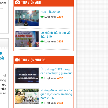
THƯ VIỆN ẢNH
 Tham
(11/06/2020)
...
Họp mặt 20/10
Tham gia Đại hội Đảng bộ
Lượt xem:
1539
xã
(11/06/2020)
Họp mặt ngày 20/11
Lễ khánh thành thư viện
(11/06/2020)
thân thiện
Lượt xem:
3235
Hưởng ứng tuần lễ áo dài
Việt Nam
20
(11/06/2020)
đổi
THƯ VIỆN VIDEOS
Ứng dụng CNTT nâng
cao chất lượng giáo dục
 số
Lượt xem:
4852
hòng
chức
thức
Những điểm nổi bật của
ổi số
giáo dục Việt Nam trong
năm 2016
Lượt xem:
2033