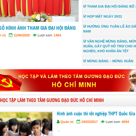
THAM GIA ĐẠI HỘI ĐẢNG BỘ 
HỌP MẶT NGÀY 20/11
HƯỞNG ỨNG TUẦN LỄ ÁO DÀI
SỐ HÌNH ẢNH THAM GIA ĐẠI HỘI ĐẢNG
NAM
 trị
11/06/2020
Lượt xem:
1464
VĂN NGHỆ MỪNG ĐẢNG, MỪ
XUÂN, GÂY QUỸ HỖ TRỢ CHO 
NGHÈO, KHÓ KHĂN ĂN TẾT
MỪNG ĐẢNG – MỪNG XUÂN
HỌC TẬP LÀM THEO TẤM GƯƠNG ĐẠO ĐỨC HỒ CHÍ MINH
Hình ảnh cuộc thi tốt nghiệp THPT Quốc Gia
Quản trị
24/03/2017
Lượt xem:
6694
...