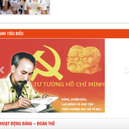
ẢNH TIÊU BIỂU
HOẠT ĐỘNG ĐẢNG – ĐOÀN THỂ