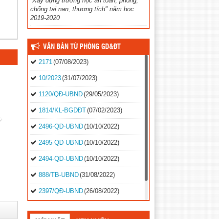
“Xây dựng trường học an toàn, phòng,
chống tai nạn, thương tích" năm học
2019-2020
VĂN BẢN TỪ PHÒNG GD&ĐT
2171
(07/08/2023)
10/2023
(31/07/2023)
1120/QĐ-UBND
(29/05/2023)
1814/KL-BGDĐT
(07/02/2023)
2496-QD-UBND
(10/10/2022)
2495-QD-UBND
(10/10/2022)
2494-QD-UBND
(10/10/2022)
888/TB-UBND
(31/08/2022)
2397/QĐ-UBND
(26/08/2022)
31/2022/NQ-HĐND
(16/08/2022)