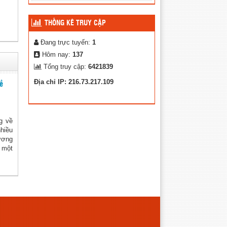
c
THỐNG KÊ TRUY CẬP
Đang trực tuyến:
1
Hôm nay:
137
Tổng truy cập:
6421839
Địa chỉ IP: 216.73.217.109
ề
g về
hiều
ương
à một