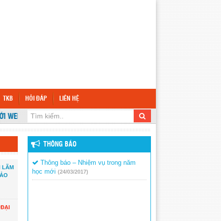
TKB
HỎI ĐÁP
LIÊN HỆ
EBSITE TRƯỜNG TRƯỜNG TIỂU HỌC VĨNH BÌNH BẮC 2
THÔNG BÁO
Thông báo – Nhiệm vụ trong năm
N LÃM
học mới
(24/03/2017)
ĐẢO
 ĐẠI