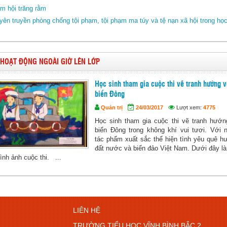
m hội trăng rằm
yên truyền phòng chống tội phạm, tội phạm ma túy và tệ nạn xã hội trong họ
HOẠT ĐỘNG NGOÀI GIỜ LÊN LỚP
Học sinh tham gia cuộc thi vẽ tranh hướng v
biển Đông
Quản trị
24/03/2017
Lượt xem:
4775
Học sinh tham gia cuộc thi vẽ tranh hướn
biển Đông trong không khí vui tươi. Với n
tác phẩm xuất sắc thể hiện tình yêu quê h
đất nước và biển đảo Việt Nam. Dưới đây l
ình ảnh cuộc thi. ...
LIÊN HỆ
TRƯỜNG TIỂU HỌC VĨNH BÌNH BẮC 2