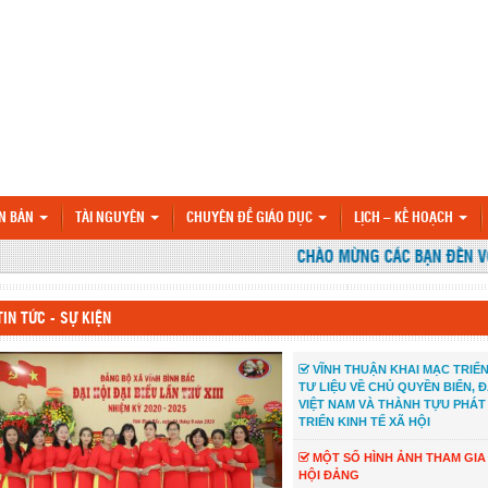
N BẢN
TÀI NGUYÊN
CHUYÊN ĐỀ GIÁO DỤC
LỊCH – KẾ HOẠCH
CHÀO MỪNG CÁC BẠN ĐẾN VỚI W
TIN TỨC - SỰ KIỆN
VĨNH THUẬN KHAI MẠC TRIỂ
TƯ LIỆU VỀ CHỦ QUYỀN BIỂN, 
VIỆT NAM VÀ THÀNH TỰU PHÁT
TRIỂN KINH TẾ XÃ HỘI
MỘT SỐ HÌNH ẢNH THAM GIA
HỘI ĐẢNG