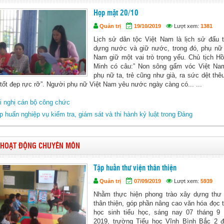
Họp mặt 20/10
Quản trị
19/10/2019
Lượt xem:
1381
Lịch sử dân tộc Việt Nam là lịch sử đấu t
dựng nước và giữ nước, trong đó, phụ nữ 
Nam giữ một vai trò trọng yếu. Chủ tịch H
Minh có câu:” Non sông gấm vóc Việt Na
phụ nữ ta, trẻ cũng như già, ra sức dệt th
tốt đẹp rực rỡ”. Người phụ nữ Việt Nam yêu nước ngày càng có... ...
i nghị cán bộ công chức
p huấn nghiệp vụ kiểm tra, giám sát và thi hành kỷ luật trong Đảng
HOẠT ĐỘNG CHUYÊN MÔN
Tập huấn thư viện thân thiện
Quản trị
07/09/2019
Lượt xem:
5939
Nhằm thực hiện phong trào xây dựng thư 
thân thiện, góp phần nâng cao văn hóa đọc 
học sinh tiểu học, sáng nay 07 tháng 9
2019, trường Tiểu học Vĩnh Bình Bắc 2 đ