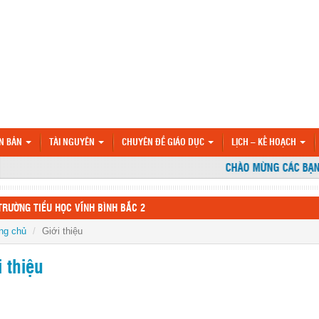
N BẢN
TÀI NGUYÊN
CHUYÊN ĐỀ GIÁO DỤC
LỊCH – KẾ HOẠCH
CHÀO MỪNG CÁC BẠN ĐẾ
TRƯỜNG TIỂU HỌC VĨNH BÌNH BẮC 2
ng chủ
Giới thiệu
i thiệu