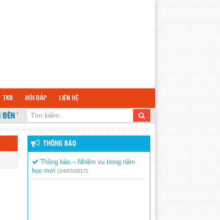
TKB
HỎI ĐÁP
LIÊN HỆ
N VỚI WEBSITE TRƯỜNG TRƯỜNG TIỂU HỌC VĨNH BÌNH BẮC 2
THÔNG BÁO
Thông báo – Nhiệm vụ trong năm
học mới
(24/03/2017)