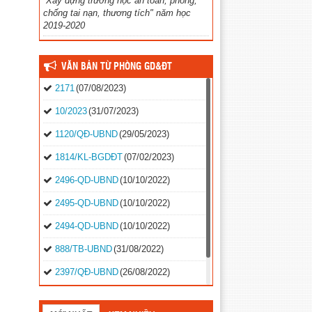
“Xây dựng trường học an toàn, phòng,
chống tai nạn, thương tích" năm học
2019-2020
VĂN BẢN TỪ PHÒNG GD&ĐT
2171
(07/08/2023)
10/2023
(31/07/2023)
1120/QĐ-UBND
(29/05/2023)
1814/KL-BGDĐT
(07/02/2023)
2496-QD-UBND
(10/10/2022)
2495-QD-UBND
(10/10/2022)
2494-QD-UBND
(10/10/2022)
888/TB-UBND
(31/08/2022)
2397/QĐ-UBND
(26/08/2022)
31/2022/NQ-HĐND
(16/08/2022)