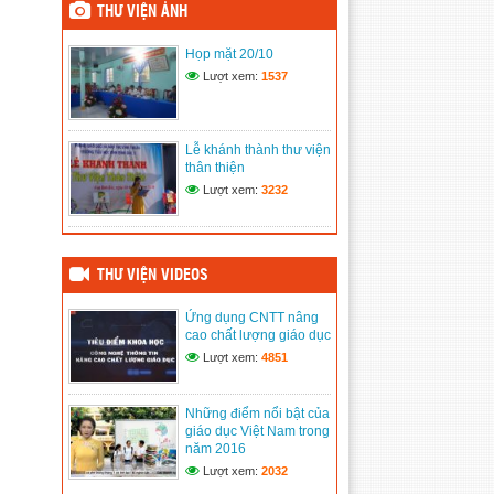
THƯ VIỆN ẢNH
(11/06/2020)
Họp mặt 20/10
Tham gia Đại hội Đảng bộ
Lượt xem:
1537
xã
(11/06/2020)
Họp mặt ngày 20/11
Lễ khánh thành thư viện
(11/06/2020)
thân thiện
Lượt xem:
3232
Hưởng ứng tuần lễ áo dài
Việt Nam
(11/06/2020)
THƯ VIỆN VIDEOS
Ứng dụng CNTT nâng
cao chất lượng giáo dục
Lượt xem:
4851
Những điểm nổi bật của
giáo dục Việt Nam trong
năm 2016
Lượt xem:
2032