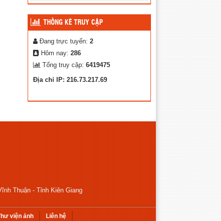
THỐNG KÊ TRUY CẬP
Đang trực tuyến:
2
Hôm nay:
286
Tổng truy cập:
6419475
Địa chỉ IP: 216.73.217.69
ĩnh Thuận - Tỉnh Kiên Giang
hư viện ảnh
Liên hệ