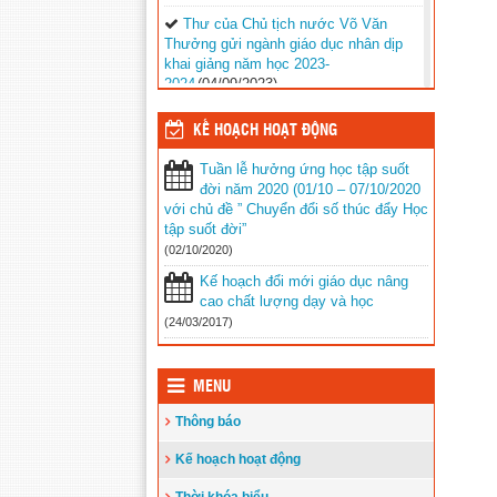
Thư của Chủ tịch nước Võ Văn
Thưởng gửi ngành giáo dục nhân dịp
khai giảng năm học 2023-
2024
(04/09/2023)
Phối hợp với ngành giáo dục trên địa
KẾ HOẠCH HOẠT ĐỘNG
bàn huyện Vĩnh Thuận trong công tác
thu hộ học phí
(30/08/2023)
Tuần lễ hưởng ứng học tập suốt
đời năm 2020 (01/10 – 07/10/2020
Vĩnh Thuận sẵn sàng cho năm học
với chủ đề ” Chuyển đổi số thúc đẩy Học
mới 2023-2024
(30/08/2023)
tập suốt đời”
(02/10/2020)
Tổng kết năm học 2022-2023 và triển
khai phương hướng, nhiệm vụ trọng
Kế hoạch đổi mới giáo dục nâng
tâm năm học 2023-2024
(30/08/2023)
cao chất lượng dạy và học
(24/03/2017)
Trao 20 suất quà cho học sinh có
hoàn cảnh khó khăn trước thềm năm
học mới
(25/08/2023)
MENU
Toà án nhân dân tỉnh Kiên Giang
Thông báo
tặng Quỹ khuyến học huyện Vĩnh
Thuận trước thềm năm học 2023-
Kế hoạch hoạt động
2024
(15/08/2023)