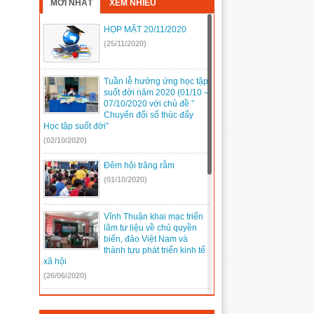
MỚI NHẤT
XEM NHIỀU
HỌP MẶT 20/11/2020
(25/11/2020)
Tuần lễ hưởng ứng học tập
suốt đời năm 2020 (01/10 –
07/10/2020 với chủ đề ”
Chuyển đổi số thúc đẩy
Học tập suốt đời”
(02/10/2020)
Đêm hội trăng rằm
(01/10/2020)
Vĩnh Thuận khai mạc triển
lãm tư liệu về chủ quyền
biển, đảo Việt Nam và
thành tựu phát triển kinh tế
xã hội
(26/06/2020)
Một số hình ảnh tham gia
Đại hội Đảng