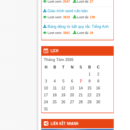
Lượt xem:
2547
Lượt tải:
27
Giáo trình word căn bản
Lượt xem:
3618
Lượt tải:
138
Bảng động từ bất quy tắc Tiếng Anh
Lượt xem:
3561
Lượt tải:
29
LỊCH
Tháng Tám 2026
H
B
T
N
S
B
C
1
2
3
4
5
6
7
8
9
10
11
12
13
14
15
16
17
18
19
20
21
22
23
24
25
26
27
28
29
30
31
LIÊN KẾT NHANH