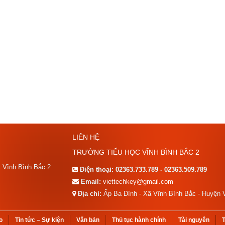
LIÊN HỆ
TRƯỜNG TIỂU HỌC VĨNH BÌNH BẮC 2
c Vĩnh Bình Bắc 2
Điện thoại:
02363.733.789 - 02363.509.789
Email:
viettechkey@gmail.com
Địa chỉ:
Ấp Ba Đình - Xã Vĩnh Bình Bắc - Huyện V
o
Tin tức – Sự kiện
Văn bản
Thủ tục hành chính
Tài nguyên
T