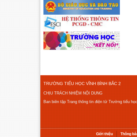
TRƯỜNG TIỂU HỌC VĨNH BÌNH BẮC 2
CHỊU TRÁCH NHIỆM NỘI DUNG
Ban biên tập Trang thông tin điện tử Trường tiểu họ
Giới thiệu
Thông bá