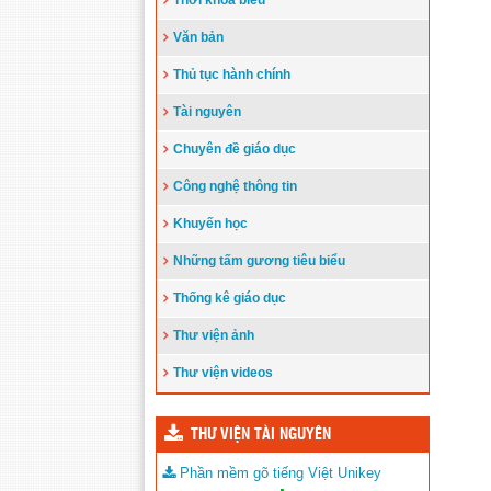
Thời khóa biểu
Đẩy nhanh tiến độ thi công “Công
trình xây nhà khuyến học năm 2023”
Văn bản
tặng học sinh nghèo vượt khó học giỏi
hiện chưa có nhà ở
(10/08/2023)
Thủ tục hành chính
Tài nguyên
Chuyên đề giáo dục
Công nghệ thông tin
Khuyến học
Những tấm gương tiêu biểu
Thống kê giáo dục
Thư viện ảnh
Thư viện videos
THƯ VIỆN TÀI NGUYÊN
Phần mềm gõ tiếng Việt Unikey