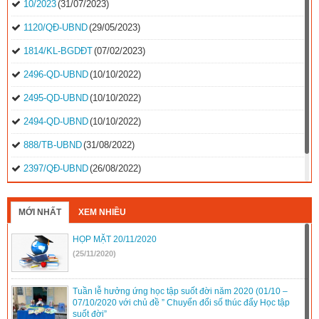
10/2023
(31/07/2023)
1120/QĐ-UBND
(29/05/2023)
1814/KL-BGDĐT
(07/02/2023)
2496-QD-UBND
(10/10/2022)
2495-QD-UBND
(10/10/2022)
2494-QD-UBND
(10/10/2022)
888/TB-UBND
(31/08/2022)
2397/QĐ-UBND
(26/08/2022)
31/2022/NQ-HĐND
(16/08/2022)
MỚI NHẤT
XEM NHIỀU
HỌP MẶT 20/11/2020
(25/11/2020)
Tuần lễ hưởng ứng học tập suốt đời năm 2020 (01/10 –
07/10/2020 với chủ đề ” Chuyển đổi số thúc đẩy Học tập
suốt đời”