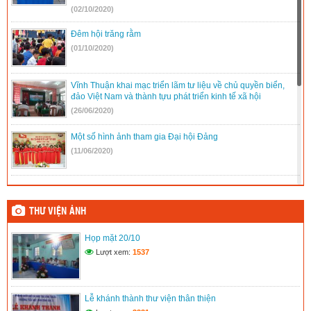
(02/10/2020)
Đêm hội trăng rằm
(01/10/2020)
Vĩnh Thuận khai mạc triển lãm tư liệu về chủ quyền biển,
đảo Việt Nam và thành tựu phát triển kinh tế xã hội
(26/06/2020)
Một số hình ảnh tham gia Đại hội Đảng
(11/06/2020)
Tham gia Đại hội Đảng bộ xã
(11/06/2020)
THƯ VIỆN ẢNH
Họp mặt 20/10
Họp mặt ngày 20/11
Lượt xem:
1537
(11/06/2020)
Hưởng ứng tuần lễ áo dài Việt Nam
Lễ khánh thành thư viện thân thiện
(11/06/2020)