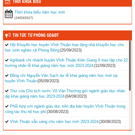
THỜI KHÓA BIỂU
Thời khóa biểu năm học mới
(24/03/2017)
TIN TỨC TỪ PHÒNG GD&ĐT
Hội Khuyến học huyện Vĩnh Thuận trao tặng nhà khuyến học cho
học sinh nghèo xã Phong Đông
(25/09/2023)
Agribank chi nhánh huyện Vĩnh Thuận Kiên Giang II trao tập cho 22
trường nhân lễ khai giảng năm học mới 2023-2024
(11/09/2023)
Đồng chí Nguyễn Văn Sạch dự lễ khai giảng năm học mới tại
huyện Vĩnh Thuận
(05/09/2023)
Thư của Chủ tịch nước Võ Văn Thưởng gửi ngành giáo dục nhân
dịp khai giảng năm học 2023-2024
(04/09/2023)
Phối hợp với ngành giáo dục trên địa bàn huyện Vĩnh Thuận trong
công tác thu hộ học phí
(30/08/2023)
Vĩnh Thuận sẵn sàng cho năm học mới 2023-2024
(30/08/2023)
Tổng kết năm học 2022-2023 và triển khai phương hướng, nhiệm