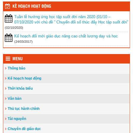
vụ trọng tâm năm học 2023-2024
(30/08/2023)
KẾ HOẠCH HOẠT ĐỘNG
Trao 20 suất quà cho học sinh có hoàn cảnh khó khăn trước thềm
Tuần lễ hưởng ứng học tập suốt đời năm 2020 (01/10 –
năm học mới
(25/08/2023)
07/10/2020 với chủ đề ” Chuyển đổi số thúc đẩy Học tập suốt đời”
Toà án nhân dân tỉnh Kiên Giang tặng Quỹ khuyến học huyện Vĩnh
(02/10/2020)
Thuận trước thềm năm học 2023-2024
(15/08/2023)
Kế hoạch đổi mới giáo dục nâng cao chất lượng dạy và học
Đẩy nhanh tiến độ thi công “Công trình xây nhà khuyến học năm
(24/03/2017)
2023” tặng học sinh nghèo vượt khó học giỏi hiện chưa có nhà
ở
(10/08/2023)
MENU
Thông báo
Kế hoạch hoạt động
Thời khóa biểu
Văn bản
Thủ tục hành chính
Tài nguyên
Chuyên đề giáo dục