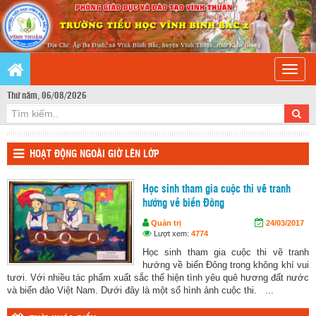
Toggle
naviga
Thứ năm, 06/08/2026
HOẠT ĐỘNG NGOÀI GIỜ LÊN LỚP
Học sinh tham gia cuộc thi vẽ tranh
hướng về biển Đông
Quản trị
24/03/2017
Lượt xem:
4774
Học sinh tham gia cuộc thi vẽ tranh
hướng về biển Đông trong không khí vui
tươi. Với nhiều tác phẩm xuất sắc thể hiện tình yêu quê hương đất nước
và biển đảo Việt Nam. Dưới đây là một số hình ảnh cuộc thi. ...