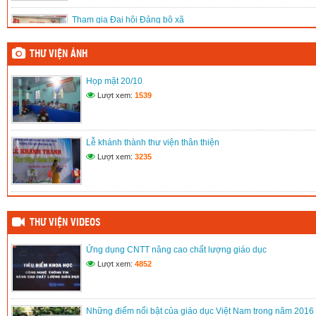
Tham gia Đại hội Đảng bộ xã
(11/06/2020)
THƯ VIỆN ẢNH
Họp mặt ngày 20/11
Họp mặt 20/10
(11/06/2020)
Lượt xem:
1539
Hưởng ứng tuần lễ áo dài Việt Nam
(11/06/2020)
Lễ khánh thành thư viện thân thiện
Lượt xem:
3235
THƯ VIỆN VIDEOS
Ứng dụng CNTT nâng cao chất lượng giáo dục
Lượt xem:
4852
Những điểm nổi bật của giáo dục Việt Nam trong năm 2016