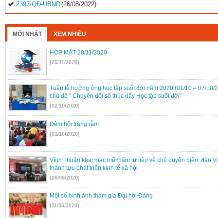
2397/QĐ-UBND
(26/08/2022)
31/2022/NQ-HĐND
(16/08/2022)
MỚI NHẤT
XEM NHIỀU
HỌP MẶT 20/11/2020
(25/11/2020)
Tuần lễ hưởng ứng học tập suốt đời năm 2020 (01/10 – 07/10/
chủ đề ” Chuyển đổi số thúc đẩy Học tập suốt đời”
(02/10/2020)
Đêm hội trăng rằm
(01/10/2020)
Vĩnh Thuận khai mạc triển lãm tư liệu về chủ quyền biển, đảo V
thành tựu phát triển kinh tế xã hội
(26/06/2020)
Một số hình ảnh tham gia Đại hội Đảng
(11/06/2020)