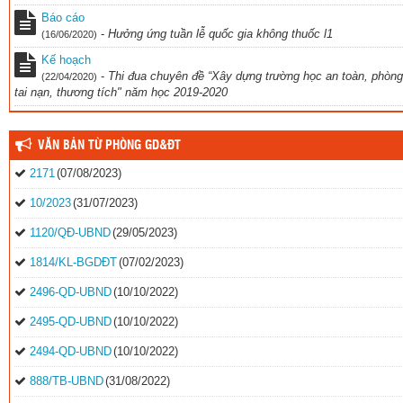
Báo cáo
-
Hưởng ứng tuần lễ quốc gia không thuốc l1
(16/06/2020)
Kế hoạch
-
Thi đua chuyên đề “Xây dựng trường học an toàn, phòng
(22/04/2020)
tai nạn, thương tích" năm học 2019-2020
VĂN BẢN TỪ PHÒNG GD&ĐT
2171
(07/08/2023)
10/2023
(31/07/2023)
1120/QĐ-UBND
(29/05/2023)
1814/KL-BGDĐT
(07/02/2023)
2496-QD-UBND
(10/10/2022)
2495-QD-UBND
(10/10/2022)
2494-QD-UBND
(10/10/2022)
888/TB-UBND
(31/08/2022)