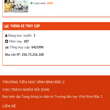
Lượt xem:
2035
THỐNG KÊ TRUY CẬP
Đang trực tuyến:
3
Hôm nay:
287
Tổng truy cập:
6421990
Địa chỉ IP: 216.73.216.108
TRƯỜNG TIỂU HỌC VĨNH BÌNH BẮC 2
CHỊU TRÁCH NHIỆM NỘI DUNG
Ban biên tập Trang thông tin điện tử Trường tiểu học Vĩnh Bình Bắc 2
LIÊN HỆ