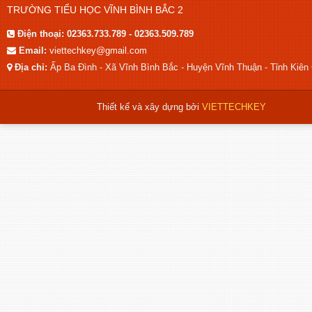
TRƯỜNG TIỂU HỌC VĨNH BÌNH BẮC 2
Điện thoại:
02363.733.789 - 02363.509.789
Email:
viettechkey@gmail.com
Địa chỉ:
Ấp Ba Đình - Xã Vĩnh Bình Bắc - Huyện Vĩnh Thuận - Tỉnh Kiên
Thiết kế và xây dựng bởi
VIETTECHKEY