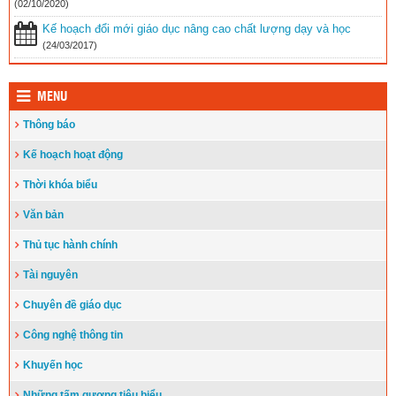
Toà án nhân dân tỉnh Kiên Giang tặng Quỹ khuyến học huyện Vĩnh
(02/10/2020)
Thuận trước thềm năm học 2023-2024
(15/08/2023)
Kế hoạch đổi mới giáo dục nâng cao chất lượng dạy và học
Đẩy nhanh tiến độ thi công “Công trình xây nhà khuyến học năm
(24/03/2017)
2023” tặng học sinh nghèo vượt khó học giỏi hiện chưa có nhà
ở
(10/08/2023)
MENU
Thông báo
Kế hoạch hoạt động
Thời khóa biểu
Văn bản
Thủ tục hành chính
Tài nguyên
Chuyên đề giáo dục
Công nghệ thông tin
Khuyến học
Những tấm gương tiêu biểu