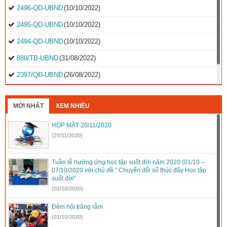
2496-QD-UBND
(10/10/2022)
2495-QD-UBND
(10/10/2022)
2494-QD-UBND
(10/10/2022)
888/TB-UBND
(31/08/2022)
2397/QĐ-UBND
(26/08/2022)
31/2022/NQ-HĐND
(16/08/2022)
MỚI NHẤT
XEM NHIỀU
HỌP MẶT 20/11/2020
(25/11/2020)
Tuần lễ hưởng ứng học tập suốt đời năm 2020 (01/10 –
07/10/2020 với chủ đề ” Chuyển đổi số thúc đẩy Học tập
suốt đời”
(02/10/2020)
Đêm hội trăng rằm
(01/10/2020)