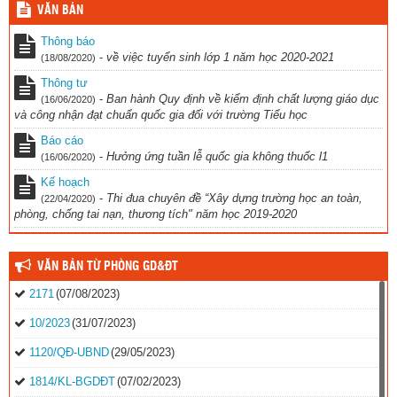
VĂN BẢN
Thông báo
-
về việc tuyển sinh lớp 1 năm học 2020-2021
(18/08/2020)
Thông tư
-
Ban hành Quy định về kiểm định chất lượng giáo dục
(16/06/2020)
và công nhận đạt chuẩn quốc gia đối với trường Tiểu học
Báo cáo
-
Hưởng ứng tuần lễ quốc gia không thuốc l1
(16/06/2020)
Kế hoạch
-
Thi đua chuyên đề “Xây dựng trường học an toàn,
(22/04/2020)
phòng, chống tai nạn, thương tích" năm học 2019-2020
VĂN BẢN TỪ PHÒNG GD&ĐT
2171
(07/08/2023)
10/2023
(31/07/2023)
1120/QĐ-UBND
(29/05/2023)
1814/KL-BGDĐT
(07/02/2023)