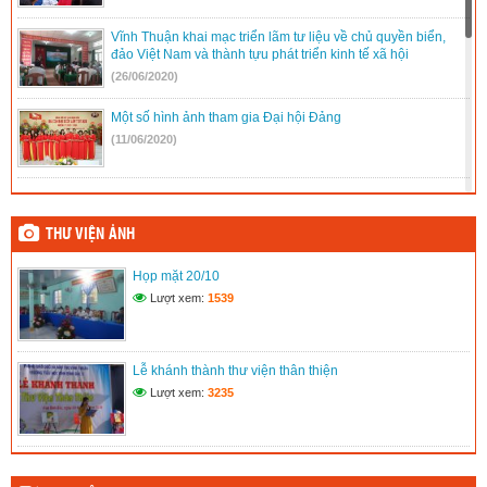
Vĩnh Thuận khai mạc triển lãm tư liệu về chủ quyền biển,
đảo Việt Nam và thành tựu phát triển kinh tế xã hội
(26/06/2020)
Một số hình ảnh tham gia Đại hội Đảng
(11/06/2020)
Tham gia Đại hội Đảng bộ xã
(11/06/2020)
THƯ VIỆN ẢNH
Họp mặt 20/10
Họp mặt ngày 20/11
Lượt xem:
1539
(11/06/2020)
Hưởng ứng tuần lễ áo dài Việt Nam
Lễ khánh thành thư viện thân thiện
(11/06/2020)
Lượt xem:
3235