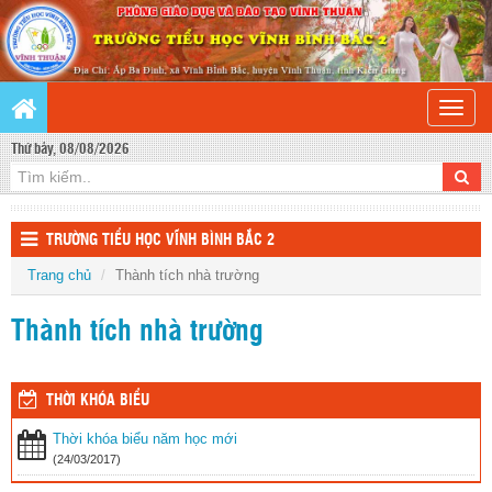
Toggle
naviga
Thứ bảy, 08/08/2026
TRƯỜNG TIỂU HỌC VĨNH BÌNH BẮC 2
Trang chủ
Thành tích nhà trường
Thành tích nhà trường
THỜI KHÓA BIỂU
Thời khóa biểu năm học mới
(24/03/2017)