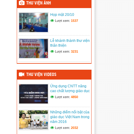
THƯ VIỆN ẢNH
(11/06/2020)
Họp mặt 20/10
Tham gia Đại hội Đảng bộ
Lượt xem:
1537
xã
(11/06/2020)
Họp mặt ngày 20/11
Lễ khánh thành thư viện
(11/06/2020)
thân thiện
Lượt xem:
3231
Hưởng ứng tuần lễ áo dài
Việt Nam
(11/06/2020)
THƯ VIỆN VIDEOS
Ứng dụng CNTT nâng
cao chất lượng giáo dục
Lượt xem:
4850
Những điểm nổi bật của
giáo dục Việt Nam trong
năm 2016
Lượt xem:
2032