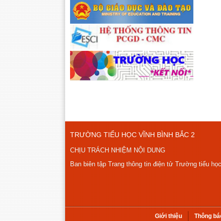
TRƯỜNG TIỂU HỌC VĨNH BÌNH BẮC 2
CHỊU TRÁCH NHIỆM NỘI DUNG
Ban biên tập Trang thông tin điện tử Trường tiểu họ
Giới thiệu
Thông bá