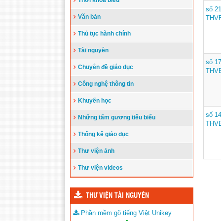
Thời khóa biểu
Đẩy nhanh tiến độ thi công “Công
số 2
trình xây nhà khuyến học năm 2023”
Văn bản
THV
tặng học sinh nghèo vượt khó học giỏi
hiện chưa có nhà ở
(10/08/2023)
Thủ tục hành chính
Tài nguyên
số 1
Chuyên đề giáo dục
THV
Công nghệ thông tin
Khuyến học
số 1
Những tấm gương tiêu biểu
THV
Thống kê giáo dục
Thư viện ảnh
Thư viện videos
THƯ VIỆN TÀI NGUYÊN
Phần mềm gõ tiếng Việt Unikey