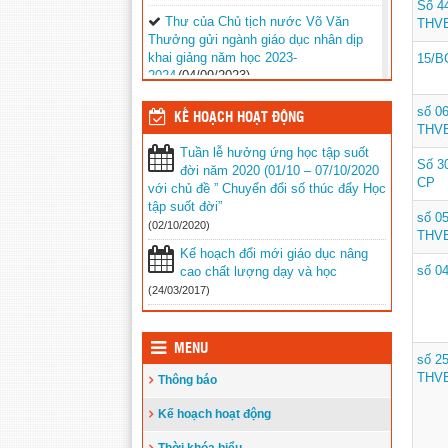
Số 4
Thư của Chủ tịch nước Võ Văn
THV
Thưởng gửi ngành giáo dục nhân dịp
khai giảng năm học 2023-
15/B
2024
(04/09/2023)
Phối hợp với ngành giáo dục trên địa
số 0
KẾ HOẠCH HOẠT ĐỘNG
bàn huyện Vĩnh Thuận trong công tác
THV
thu hộ học phí
(30/08/2023)
Tuần lễ hưởng ứng học tập suốt
Số 3
đời năm 2020 (01/10 – 07/10/2020
Vĩnh Thuận sẵn sàng cho năm học
CP
với chủ đề ” Chuyển đổi số thúc đẩy Học
mới 2023-2024
(30/08/2023)
tập suốt đời”
số 0
(02/10/2020)
Tổng kết năm học 2022-2023 và triển
THV
khai phương hướng, nhiệm vụ trọng
Kế hoạch đổi mới giáo dục nâng
tâm năm học 2023-2024
(30/08/2023)
số 0
cao chất lượng dạy và học
(24/03/2017)
Trao 20 suất quà cho học sinh có
hoàn cảnh khó khăn trước thềm năm
học mới
(25/08/2023)
MENU
số 2
Toà án nhân dân tỉnh Kiên Giang
THV
Thông báo
tặng Quỹ khuyến học huyện Vĩnh
Thuận trước thềm năm học 2023-
Kế hoạch hoạt động
2024
(15/08/2023)