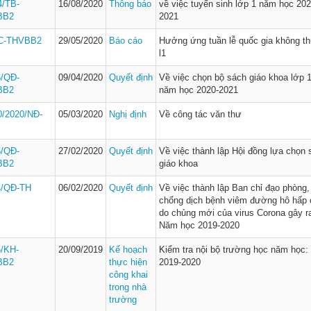
4/TB-
16/08/2020
Thông báo
về việc tuyển sinh lớp 1 năm học 202
BB2
2021
C-THVBB2
29/05/2020
Báo cáo
Hưởng ứng tuần lễ quốc gia không t
l1
6/QĐ-
09/04/2020
Quyết định
Về việc chọn bộ sách giáo khoa lớp 
BB2
năm học 2020-2021
0/2020/NĐ-
05/03/2020
Nghị định
Về công tác văn thư
5/QĐ-
27/02/2020
Quyết định
Về việc thành lập Hội đồng lựa chọn 
BB2
giáo khoa
4/QĐ-TH
06/02/2020
Quyết định
Về việc thành lập Ban chỉ đạo phòng,
chống dịch bệnh viêm đường hô hấp 
do chủng mới của virus Corona gây r
Năm học 2019-2020
5/KH-
20/09/2019
Kế hoạch
Kiểm tra nội bộ trường học năm học:
BB2
thực hiện
2019-2020
công khai
trong nhà
trường