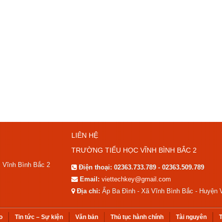
LIÊN HỆ
TRƯỜNG TIỂU HỌC VĨNH BÌNH BẮC 2
c Vĩnh Bình Bắc 2
Điện thoại:
02363.733.789 - 02363.509.789
Email:
viettechkey@gmail.com
Địa chỉ:
Ấp Ba Đình - Xã Vĩnh Bình Bắc - Huyện V
o
Tin tức – Sự kiện
Văn bản
Thủ tục hành chính
Tài nguyên
T