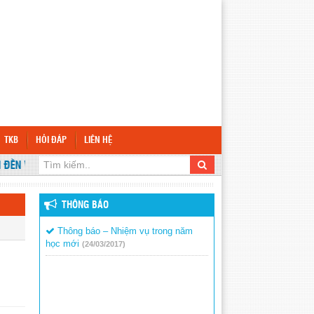
TKB
HỎI ĐÁP
LIÊN HỆ
ẾN VỚI WEBSITE TRƯỜNG TRƯỜNG TIỂU HỌC VĨNH BÌNH BẮC 2
THÔNG BÁO
Thông báo – Nhiệm vụ trong năm
học mới
(24/03/2017)