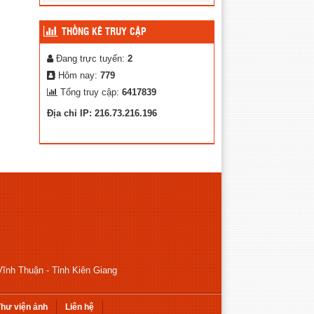
THỐNG KÊ TRUY CẬP
Đang trực tuyến:
2
Hôm nay:
779
Tổng truy cập:
6417839
Địa chỉ IP: 216.73.216.196
ĩnh Thuận - Tỉnh Kiên Giang
hư viện ảnh
Liên hệ