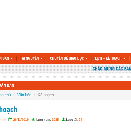
N BẢN
TÀI NGUYÊN
CHUYÊN ĐỀ GIÁO DỤC
LỊCH – KẾ HOẠCH
CHÀO MỪNG CÁC BẠN Đ
VĂN BẢN
ng chủ
Văn bản
Kế hoạch
hoạch
 trị
26/11/2019
Lượt xem:
1085
Lượt tải:
24