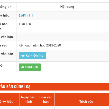
ông tin
Nội dung
ý hiệu
19/KH-TH
y ban
12/09/2019
h
 văn bản
h yếu
Kế hoạch năm học 2019-2020
 văn bản
Xem Online
về
19/KH-TH
ĂN BẢN CÙNG LOẠI
Ngày ban
Loại văn
ố ký hiệu
hành
bản
Trích yếu