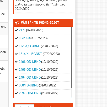
“Xây dựng trường học an toàn, phòng,
0-
chống tai nạn, thương tích" năm học
2019-2020
huốc
VĂN BẢN TỪ PHÒNG GD&ĐT
1 cho
2171
(07/08/2023)
10/2023
(31/07/2023)
1120/QĐ-UBND
(29/05/2023)
sách
1814/KL-BGDĐT
(07/02/2023)
2496-QD-UBND
(10/10/2022)
cấp
2495-QD-UBND
(10/10/2022)
a
2494-QD-UBND
(10/10/2022)
888/TB-UBND
(31/08/2022)
2397/QĐ-UBND
(26/08/2022)
31/2022/NQ-HĐND
(16/08/2022)