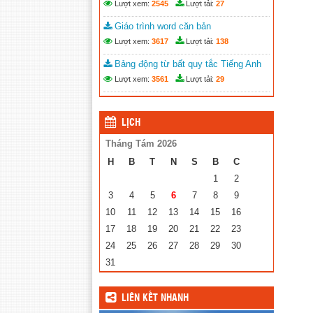
Lượt xem:
2545
Lượt tải:
27
Giáo trình word căn bản
Lượt xem:
3617
Lượt tải:
138
Bảng động từ bất quy tắc Tiếng Anh
Lượt xem:
3561
Lượt tải:
29
LỊCH
Tháng Tám 2026
H
B
T
N
S
B
C
1
2
3
4
5
6
7
8
9
10
11
12
13
14
15
16
17
18
19
20
21
22
23
24
25
26
27
28
29
30
31
LIÊN KẾT NHANH