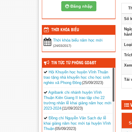
Đăng nhập
Th
Số k
Ngà
THỜI KHÓA BIỂU
hàn
Thời khóa biểu năm học mới
Loại
(24/03/2017)
Tríc
TIN TỨC TỪ PHÒNG GD&ĐT
Xem
Hội Khuyến học huyện Vĩnh Thuận
trao tặng nhà khuyến học cho học sinh
Tải 
nghèo xã Phong Đông
(25/09/2023)
Agribank chi nhánh huyện Vĩnh
Thuận Kiên Giang II trao tập cho 22
trường nhân lễ khai giảng năm học mới
V
2023-2024
(11/09/2023)
Đồng chí Nguyễn Văn Sạch dự lễ
S
khai giảng năm học mới tại huyện Vĩnh
Thuận
(05/09/2023)