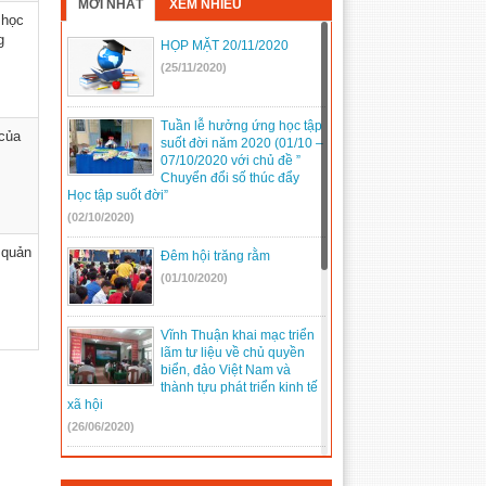
MỚI NHẤT
XEM NHIỀU
 học
g
HỌP MẶT 20/11/2020
(25/11/2020)
Tuần lễ hưởng ứng học tập
 của
suốt đời năm 2020 (01/10 –
07/10/2020 với chủ đề ”
Chuyển đổi số thúc đẩy
Học tập suốt đời”
(02/10/2020)
 quản
Đêm hội trăng rằm
(01/10/2020)
Vĩnh Thuận khai mạc triển
lãm tư liệu về chủ quyền
biển, đảo Việt Nam và
thành tựu phát triển kinh tế
xã hội
(26/06/2020)
Một số hình ảnh tham gia
Đại hội Đảng