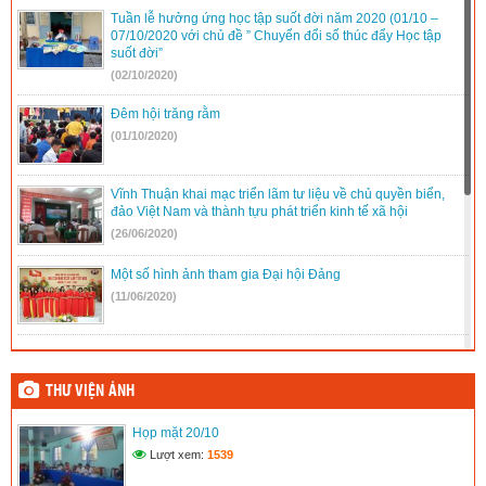
Tuần lễ hưởng ứng học tập suốt đời năm 2020 (01/10 –
07/10/2020 với chủ đề ” Chuyển đổi số thúc đẩy Học tập
suốt đời”
(02/10/2020)
Đêm hội trăng rằm
(01/10/2020)
Vĩnh Thuận khai mạc triển lãm tư liệu về chủ quyền biển,
đảo Việt Nam và thành tựu phát triển kinh tế xã hội
(26/06/2020)
Một số hình ảnh tham gia Đại hội Đảng
(11/06/2020)
Tham gia Đại hội Đảng bộ xã
(11/06/2020)
THƯ VIỆN ẢNH
Họp mặt 20/10
Họp mặt ngày 20/11
Lượt xem:
1539
(11/06/2020)