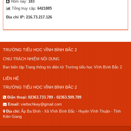
Hôm nay:
183
Tổng truy cập:
6421885
Địa chỉ IP: 216.73.217.126
TRƯỜNG TIỂU HỌC VĨNH BÌNH BẮC 2
CHỊU TRÁCH NHIỆM NỘI DUNG
Ban biên tập Trang thông tin điện tử Trường tiểu học Vĩnh Bình Bắc 2
LIÊN HỆ
TRƯỜNG TIỂU HỌC VĨNH BÌNH BẮC 2
Điện thoại:
02363.733.789 - 02363.509.789
Email:
viettechkey@gmail.com
Địa chỉ:
Ấp Ba Đình - Xã Vĩnh Bình Bắc - Huyện Vĩnh Thuận - Tỉnh
Kiên Giang