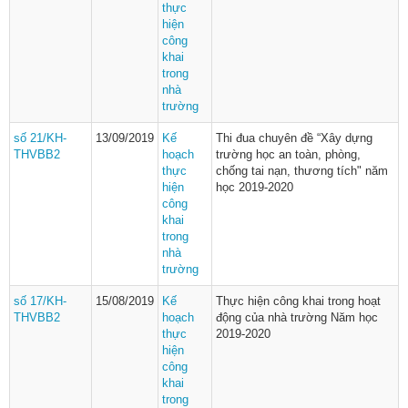
thực
hiện
công
khai
trong
nhà
trường
số 21/KH-
13/09/2019
Kế
Thi đua chuyên đề “Xây dựng
THVBB2
hoạch
trường học an toàn, phòng,
thực
chống tai nạn, thương tích" năm
hiện
học 2019-2020
công
khai
trong
nhà
trường
số 17/KH-
15/08/2019
Kế
Thực hiện công khai trong hoạt
THVBB2
hoạch
động của nhà trường Năm học
thực
2019-2020
hiện
công
khai
trong