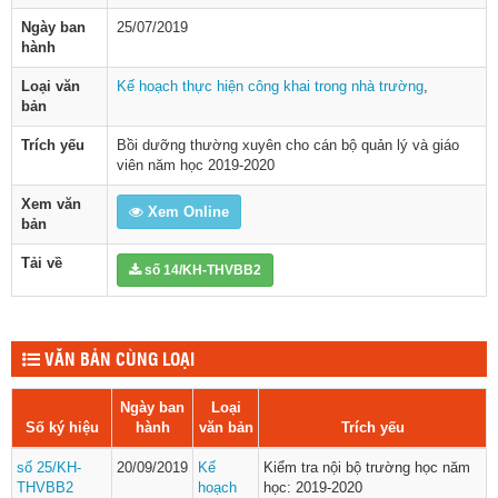
Ngày ban
25/07/2019
hành
Loại văn
Kế hoạch thực hiện công khai trong nhà trường
,
bản
Trích yếu
Bồi dưỡng thường xuyên cho cán bộ quản lý và giáo
viên năm học 2019-2020
Xem văn
Xem Online
bản
Tải về
số 14/KH-THVBB2
VĂN BẢN CÙNG LOẠI
Ngày ban
Loại
Số ký hiệu
hành
văn bản
Trích yếu
số 25/KH-
20/09/2019
Kế
Kiểm tra nội bộ trường học năm
THVBB2
hoạch
học: 2019-2020