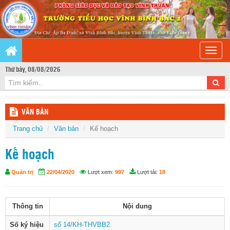
Toggle
naviga
Thứ bảy, 08/08/2026
VĂN BẢN
Trang chủ
Văn bản
Kế hoạch
Kế hoạch
Quản trị
22/04/2020
Lượt xem:
997
Lượt tải:
18
Thông tin
Nội dung
Số ký hiệu
số 14/KH-THVBB2