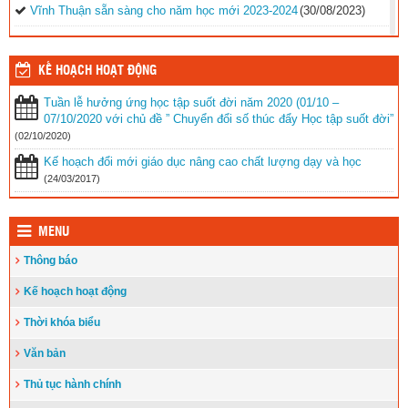
Vĩnh Thuận sẵn sàng cho năm học mới 2023-2024
(30/08/2023)
Tổng kết năm học 2022-2023 và triển khai phương hướng, nhiệm
vụ trọng tâm năm học 2023-2024
(30/08/2023)
KẾ HOẠCH HOẠT ĐỘNG
Trao 20 suất quà cho học sinh có hoàn cảnh khó khăn trước thềm
Tuần lễ hưởng ứng học tập suốt đời năm 2020 (01/10 –
năm học mới
(25/08/2023)
07/10/2020 với chủ đề ” Chuyển đổi số thúc đẩy Học tập suốt đời”
Toà án nhân dân tỉnh Kiên Giang tặng Quỹ khuyến học huyện Vĩnh
(02/10/2020)
Thuận trước thềm năm học 2023-2024
(15/08/2023)
Kế hoạch đổi mới giáo dục nâng cao chất lượng dạy và học
Đẩy nhanh tiến độ thi công “Công trình xây nhà khuyến học năm
(24/03/2017)
2023” tặng học sinh nghèo vượt khó học giỏi hiện chưa có nhà
ở
(10/08/2023)
MENU
Thông báo
Kế hoạch hoạt động
Thời khóa biểu
Văn bản
Thủ tục hành chính