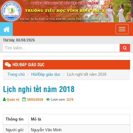
Toggle
naviga
Thứ bảy, 08/08/2026
HỎI/ĐÁP GIÁO DỤC
Trang chủ
Hỏi/Đáp giáo dục
Lịch nghỉ tết năm 2018
Lịch nghỉ tết năm 2018
Quản trị
16/01/2018
Lượt xem:
1174
Thông tin
Mô tả
Người gửi
Nguyễn Văn Minh