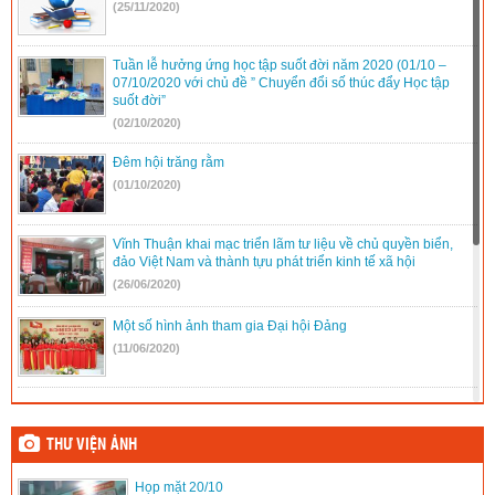
(25/11/2020)
Tuần lễ hưởng ứng học tập suốt đời năm 2020 (01/10 –
07/10/2020 với chủ đề ” Chuyển đổi số thúc đẩy Học tập
suốt đời”
(02/10/2020)
Đêm hội trăng rằm
(01/10/2020)
Vĩnh Thuận khai mạc triển lãm tư liệu về chủ quyền biển,
đảo Việt Nam và thành tựu phát triển kinh tế xã hội
(26/06/2020)
Một số hình ảnh tham gia Đại hội Đảng
(11/06/2020)
Tham gia Đại hội Đảng bộ xã
(11/06/2020)
THƯ VIỆN ẢNH
Họp mặt 20/10
Họp mặt ngày 20/11