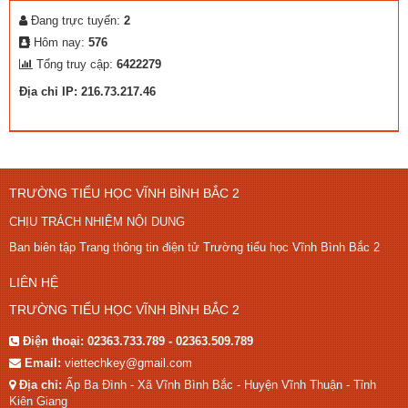
Đang trực tuyến:
2
Hôm nay:
576
Tổng truy cập:
6422279
Địa chỉ IP: 216.73.217.46
TRƯỜNG TIỂU HỌC VĨNH BÌNH BẮC 2
CHỊU TRÁCH NHIỆM NỘI DUNG
Ban biên tập Trang thông tin điện tử Trường tiểu học Vĩnh Bình Bắc 2
LIÊN HỆ
TRƯỜNG TIỂU HỌC VĨNH BÌNH BẮC 2
Điện thoại:
02363.733.789 - 02363.509.789
Email:
viettechkey@gmail.com
Địa chỉ:
Ấp Ba Đình - Xã Vĩnh Bình Bắc - Huyện Vĩnh Thuận - Tỉnh
Kiên Giang